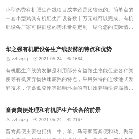
酵，工艺流程包括：原料选配（猪粪牛粪鸡粪秸秆污泥
等）—>发酵灭菌—>物料粉碎—>配料混合—>制粒—>烘
小型鸡粪有机肥生产线项目成本还是比较低的。简单点的
干—>冷却—>筛选—>计量封口—>成品入库
一套小型鸡粪有机肥生产设备数十万元就可以完成。有机
肥设备厂家可根据您的需求量身定制，结合您的实际情况
来进行分析预算，具体可以来电咨询或直接来厂参观洽
谈，我们会给您报出经济实惠的价格。有机肥生产线需要
华之强有机肥设备生产线发酵的特点和优势
生物菌发酵剂含量为10个/g，用量小，每发酵1000kg有机
zzhzqzg
2021-05-24
1664
肥原料只需1kg生物菌发酵剂，只需投入几十元左右就可以
生产出一吨符合国家标准的生物有机肥。有机肥市场行
有机肥生产线的发酵是利用部分有益微生物能促进各种粪
情，有机肥设备，有机肥生产工艺，有机肥生产线，有机
便等有机废弃物快速腐熟的特点，采用独特的连续池式发
肥设备，有机肥造粒机，有机肥粉碎机，有机
酵技术，使蓄禽粪便等影响环境的有机废弃物快速腐熟、
去水、除臭，达到无害化、资源化和减量化的目的。有机
肥设备生产线发酵与其他有机肥发酵技术相比较，具有以
畜禽粪便处理和有机肥生产设备的前景
下特点和优势：在大量试验的基础上，选用细菌、放线菌
zzhzqzg
2021-05-24
2167
等多种微生物，并使其成功复合，各菌种之间互不拮抗，
互惠共生。它们可在不同温区生长繁殖，相互发挥效力，
畜禽粪便主要包括猪、牛、羊、马等家畜粪便和鸡、鸭等