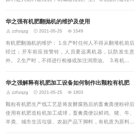
时，可以使用转鼓造粒机完成造粒过程，也可以使用圆盘
造粒机完成造粒过程。肥料制粒机的工作原理不同，需要
华之强有机肥翻抛机的维护及使用
选择最合适的肥料制粒机来完成生产过程。这种转鼓造粒
zzhzqzg
2021-05-25
1549
机适合于湿法制粒来完成制粒过程，因此需要配备用肥料
干燥机干燥制粒机中的水分，然后使用筛分机将其分离优
有机肥翻抛机的维护： 1.生产时任何人不得从翻堆机前后
质肥料造粒机由不等肥造粒机制成。最后使用自动肥料包
经过；开车前应按警铃，人员要远离机器，以防发生意
装机包装优质肥料造粒机。有机肥生产线包括很多的
外。 2.生产时，不得进行检修或加注润滑油。 3.有机肥翻
抛机翻堆时，一定要按照规定速度行走，不得超速工作。
有机肥翻抛机的使用规范：一．试车前的检查 1.检查减速
华之强解释有机肥加工设备如何制作出颗粒有机肥
机及各润滑点的润滑油是否已加充足。 2.检查电机和电器
zzhzqzg
2021-05-25
1803
元件的接头是否牢靠，并用导线将电机接地以保安全。3.
检查各连接部位及连接螺栓是否牢固，如有松动应
颗粒有机肥生产线工艺是将发酵腐熟后的畜禽粪便粉碎后
使用有机肥造粒机加工成球，畜禽粪便以鲜鸡、猪、牛、
羊粪、城市生活垃圾、农副产品下脚料，有机质为原料，
不含任何化学成分、而鸡、猪消化能力差，只能消耗掉7
5%的营养成份，而饲料中另外25%营养成份随粪便排出，