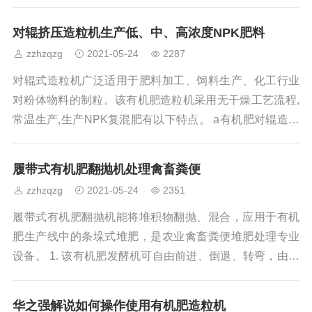
期施用不影响土质。碳铵在任何情况下都是最易被土壤吸
附的一种氮肥，一经施入土中，就不易挥发损失氮素，也
对辊挤压造粒机生产低、中、高浓度NPK肥料
不易流失。但碳铵的缺点是易挥发，易潮解，易结块，给
zzhzqzg
2021-05-24
2287
贮存和使用造成一定困难，给碳铵肥料商品的销售上增加
了些麻烦。用对辊挤压造粒机设备对碳铵进行造粒，解决
对辊式造粒机广泛适用于肥料加工、饲料生产、化工行业
这一问题。 对辊挤压造粒机在生产碳铵肥料上有较好的造
对粉体物料的制粒。该有机肥造粒机采用无干燥工艺流程,
粒效果，该颗粒机常温造粒，一次成型
常温生产,生产NPK复混肥有以下特点。 a有机肥对辊造粒
机可加工含一定比例的硝态氮。硝态氮因速效 ,用途不断扩
大 ,但吸湿性强 ,在高温高湿下会潮解成泥状 ,使造粒机无法
履带式有机肥翻抛机处理禽畜粪便
生产。对辊式造粒机在生产中没有温升 ,产品又无须加温干
zzhzqzg
2021-05-24
2351
燥 ,故可加入硝态氮。 b有机肥造粒设备保证肥料中水溶性
磷的含量。以过磷酸钙(或重钙) 作磷源 ,或尿素与氯化钾混
履带式有机肥翻抛机能将堆积物翻抛、混合，应用于有机
合 ,因肥料中含有游离酸或加合反应 ,常
肥生产线中的条垛式堆肥，是农业禽畜粪便堆肥处理专业
设备。 1. 该有机肥发酵机可自由前进、倒退、转弯，由一
人操控驾驶。2. 履带式有机肥翻抛机行驶中，整车在堆置
的长条形物料上，由机架下挂装的旋转刀轴对原料实施翻
华之强解说如何操作使用有机肥造粒机