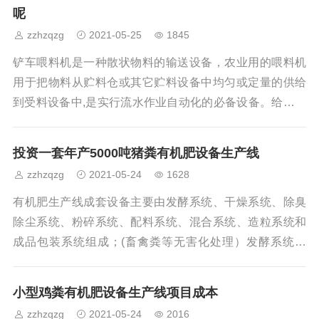
性强，采用条垛料堆利于堆肥后期的水分散失；对土建要
呢
求低，不需配套发酵槽，可在室外堆制，节省建筑投资；
zzhzqzg
2021-05-25
1845
堆肥场地面积需要相对大一些；北方地区室外堆肥冬季保
温性差，堆肥周期需要延长；露天堆肥时雨季料堆易受影
铲车喂料机是一种散状物料的输送设备，农业用的喂料机
响，建议有条件的可以加盖遮雨棚。 履
用于把物料从贮料仓或其它贮料设备中均匀或定量的供给
到受料设备中,是实行流水作业自动化的必备设备。给料机
(喂料机)广泛使用在农业、煤炭、电子、机械、化工、建
材、轻工、粮食等行业中，在生产流程中，给料机(喂料机)
投资一套年产5000吨猪粪有机肥设备生产线
用于把块状、颗粒状、粉状物料从贮料仓或漏斗中定量、
zzhzqzg
2021-05-24
1628
均匀、连续地给到受料装置中去。有机肥设备铲车喂料机
是由称重系统、链板输送机构、料仓及机架构成;其中输送
有机肥生产线成套设备主要由发酵系统、干燥系统、除臭
机构的链板、链条、插销、滚轮等为易损件，以不同的使
除尘系统、粉碎系统、配料系统、混合系统、造粒系统和
用强度和频率，率先出现磨损变形，需要用户
成品包装系统组成；(畜禽粪等无害化处理）发酵系统包
括：进料输送机、生物除臭机、混合机、专有翻抛机、供
氧系统及自动控制系统等组成。年产5000吨猪粪有机肥设
小型鸡粪有机肥设备生产线项目成本
备生产线：猪粪出栏后直接堆放在发酵槽内进行好氧发
zzhzqzg
2021-05-24
2016