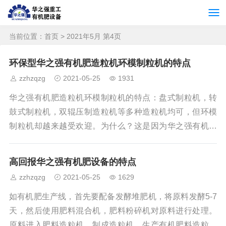
当前位置：
首页
> 2021年5月 第4页
环保型华之强有机肥造粒机环模制粒机的特点
zzhzqzg
2021-05-25
1931
华之强有机肥造粒机环模制粒机的特点：盘式制粒机，转
鼓式制粒机，双辊压制造粒机等多种造粒机均可，但环模
制粒机却越来越受欢迎。为什么？这是因为华之强有机肥
造粒机环模制粒机具有许多优势。1）成品率高。超过9
0％。造粒率可高达100％，所有原料均可制成球形颗粒。
高回报华之强有机肥设备的特点
一次性生产均匀的球形颗粒，回料少。2）均匀的球形颗
zzhzqzg
2021-05-25
1629
粒，粒度分布窄。颗粒的直径可以容易地控制。只要您更
改环形模具的直径，就可以生产不同大小的颗粒以满足您
如有机肥生产线，首先要配备发酵堆肥机，将原料发酵5-7
自己的需求。3）硬度好，足以包装。颗粒在储存和运输过
天，然后使用肥料混合机，肥料粉碎机对原料进行处理。
程中将保持圆形形状，不会崩塌，这是因为制粒机
原料进入肥料造粒机，制成造粒机。生产有机肥料造粒机