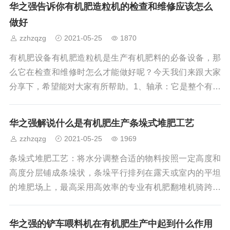
华之强告诉你有机肥造粒机的检查和维修应该怎么
从而使干成品含氮、磷、钾、有机质、蛋白质成份、这些
做好
物料经过加入发酵剂在高温的作用下有害的菌体杀死而保
zzhzqzg
2021-05-25
1870
留有益菌，发酵过的物料有机质含量≥45%，氮磷钾总含量
≥4%，适合多种农作物及果树使用,且完全符合国家有机肥
有机肥设备有机肥造粒机是生产有机肥料的必备设备，那
标准。随着畜禽养殖业的迅猛发展,产生了
么它在检查和维修时怎么才能做好呢？今天我们来跟大家
分享下，希望能对大家有所帮助。1、轴承：它是整个有机
肥造粒机的负荷全部的承载中心，所以对轴承的保养时非
常重要的，它的好坏直接决定了机器的使用寿命和运转
华之强解说什么是有机肥生产条垛式堆肥工艺
率，因而注入的润滑油要做到必须清洁，密封必须良好。
zzhzqzg
2021-05-25
1969
2、有机肥造粒机轴承如果油温升高，应立即停车检查原因
加以消除。3、检查机器各部位的工作是否正常，做好对易
条垛式堆肥工艺：将水分调整合适的物料按照一定高度和
磨损件的磨损程度的检查，随时注意更换被磨损的零件。
高度分层铺成条垛状，条垛平行排列在露天或室内的平坦
4、对于新安装的轮箍，必须经常进行检查，因为容
的堆肥场上，最高采用高效率的专业有机肥翻堆机骑跨在
料堆上连续翻堆作业。料堆截面形状为类半圆形宽2~3米，
高0.8~1.5米。长度不限。该工艺特点：机械翻堆作业机动
华之强的铲车喂料机在有机肥生产中起到什么作用