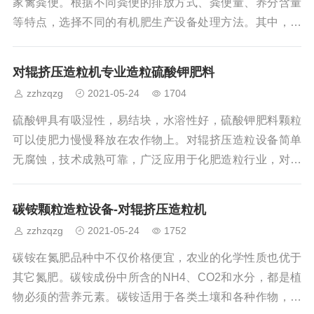
从根本上保障了发酵效果。7-8天即可使畜禽粪便等固体有
家禽粪便。根据不同粪便的排放方式、粪便量、养分含量
机废弃物物快速腐熟，同时有效去除臭味。有机肥生
等特点，选择不同的有机肥生产设备处理方法。其中，家
禽的粪便中有机质和氮、磷、钾养分含量都较高，并含有
较多的钙等其他中量和微量元素，家禽粪便容易腐熟并且
对辊挤压造粒机专业造粒硫酸钾肥料
腐熟温度较高，属于热性肥料。1. 猪粪质地较细，含有较
zzhzqzg
2021-05-24
1704
多的有机质和氮、磷、钾养分，含有大量的腐殖质，对提
高土壤肥力有很好的作用；2. 牛粪属于冷性肥料，其中的
硫酸钾具有吸湿性，易结块，水溶性好，硫酸钾肥料颗粒
有机质部分较难分解，腐熟较慢，发酵温度较低；3. 羊粪
可以使肥力慢慢释放在农作物上。对辊挤压造粒设备简单
质地较细
无腐蚀，技术成熟可靠，广泛应用于化肥造粒行业，对硫
酸钾粉末有较好的造粒效果。硫酸钾肥料因为本身特性，
造粒成型率较低，对辊造粒有机肥生产线工业化加工时需
碳铵颗粒造粒设备-对辊挤压造粒机
注意关键因素的调控，提高硫酸钾的造粒率和颗粒质
zzhzqzg
2021-05-24
1752
量。 水分是影响硫酸钾对辊挤压造粒机造粒加工的关键因
素。过低的水分会降低硫酸钾挤压造粒的成型率，过高的
碳铵在氮肥品种中不仅价格便宜，农业的化学性质也优于
水分会导致过多的硫酸钾粘结在辊压机上，增加后期干燥
其它氮肥。碳铵成份中所含的NH4、CO2和水分，都是植
工艺的能耗。对硫酸钾粉料进行水分条件试验，
物必须的营养元素。碳铵适用于各类土壤和各种作物，长