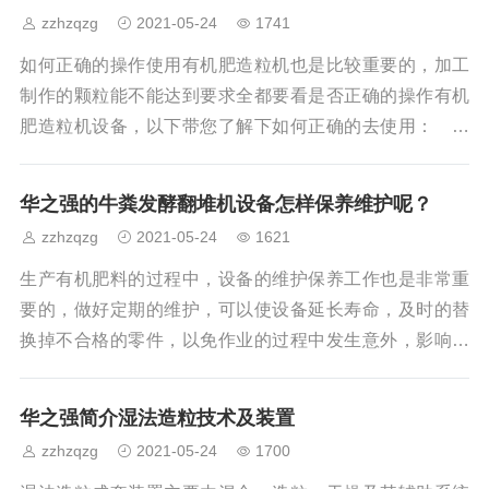
抛，使物料与空气充分接触，到达最佳发酵效果。3. 整个
zzhzqzg
2021-05-24
1741
翻抛机动力均衡适宜，翻抛力度大，供氧效果好，能起到
破碎、混匀物料的作用。4. 履带式翻抛机柴油驱动，油耗
如何正确的操作使用有机肥造粒机也是比较重要的，加工
少，耗能低，产量大，降低了生物有
制作的颗粒能不能达到要求全都要看是否正确的操作有机
肥造粒机设备，以下带您了解下如何正确的去使用：
1、制粒过程要求技术工人熟练操作有机肥造粒机，平时也
要对设备进行维护保养，制粒后还要有合理的烘干冷却处
华之强的牛粪发酵翻堆机设备怎样保养维护呢？
理装置，避免颗粒出现裂纹、易碎等现象。2、造粒机禁止
zzhzqzg
2021-05-24
1621
空机无负荷运转，必须热机加料运转，这样可避免发生粘
杠(抱轴)现象;3、注意摸清机子的运行规律;如、机温高低，
生产有机肥料的过程中，设备的维护保养工作也是非常重
转速快慢，可根据情况，及时处理;4、存放环境要干净整
要的，做好定期的维护，可以使设备延长寿命，及时的替
洁，湿度适中;5、定时有机肥造粒机进
换掉不合格的零件，以免作业的过程中发生意外，影响设
备的正常生产，给您造成损失。 牛粪发酵有机肥翻堆
机定期保养:1、有机肥翻堆机工作一季后，更换减速箱齿
华之强简介湿法造粒技术及装置
轮油，检查各部位轴承，拆开清洗后涂新黄油、装好，如
zzhzqzg
2021-05-24
1700
磨损严重应予以更换。2、将设备上防尘罩取下，检查拧紧