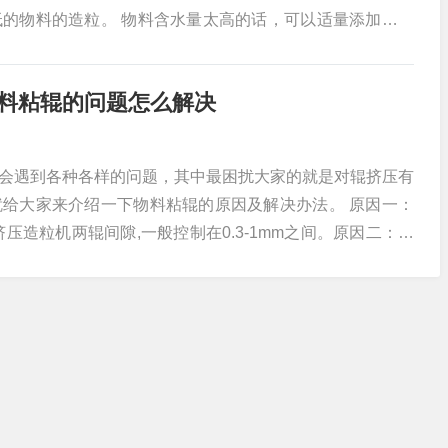
的物料的造粒。 物料含水量太高的话，可以适量添加一些
过低可以适量添加水分，便于造粒。对辊挤压造粒机机型相
所投入。因为该有机肥造粒机靠齿轮滚压、容积紧缩挤出物
料粘辊的问题怎么解决
用于触变性物料的造粒。该机的
会遇到各种各样的问题，其中最困扰大家的就是对辊挤压有
给大家来介绍一下物料粘辊的原因及解决办法。 原因一：
压造粒机两辊间隙,一般控制在0.3-1mm之间。原因二：物
,一般秸秆成型如玉米、稻草等水分要求掌握在5%-30%之
表面精糙。 解决办法：运行对辊挤压造粒机,加入硏