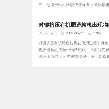
产，适用于粘性比较低或许含水量比较低
比较干的物料，中和一下含水量。含水量
对较小，占地面积小，有用节约加工厂
对辊挤压有机肥造粒机出现物
料，因而对物料的习惯规模更广，特别适
zzhzqzg
2021-05-27
2784
对辊挤压有机肥造粒机在使用过程中难免
机肥造粒机造粒中物料粘辊，下面我们就
球坯压力强度不够 解决办法：缩小对辊挤
料含水分太大 解决办法：降低物料水分
间。 原因三：对辊挤压有机肥造粒机新窝