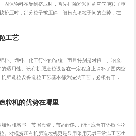
。固体物料在受到挤压时，首先排除粉粒间的空气使粒子重
被挤压时，部分粒子被压碎，细粉充填粒子间的空隙，在此
不能迅速被来自周围大气的原子或分子所饱和，新生成的表
挤压有机肥造粒机在挤压过程阶段，以压力形成给系统的能
粒工艺
熔融、温度下降和物料冷却
肥料、饲料、化工行业的造粒，而且特别是对稀土、冶金、
好的适用性。该有机肥造粒设备在一定程度上填补了国内空
有机肥造粒设备造粒工艺基本都为湿法工艺，必须有干燥过
粒机的干法造粒不需另外的添加剂，只需利用物料本身的分
有投资少、见效快、经济效益好等特点。对辊造粒机结构概
造粒机的优势在哪里
试盘、轴承、轴承座、偏心套等。
料加热和增湿，节省投资，节约能耗，能适应含有热敏性物
粒。对辊挤压有机肥造粒机更是采用采用无烘干常温工艺生