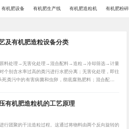
有机肥设备
有机肥生产线
有机肥造粒机
有机肥粉碎
艺及有机肥造粒设备分类
原料处理→无害化处理→混合配料→造粒→冷却筛选→计量
对个别含水率过高的粪污进行水肥分离；无害化处理，即往
杀死粪污中的有害病菌和虫卵，彻底腐熟肥料；混合配料，
肥力的相关物 资，如腐殖酸、氮、磷、钾肥，提高有机肥
使用要求，对有机肥进行粉碎、混合、造粒。有机肥造粒设
压有机肥造粒机的工艺原理
辊造粒法和团粒法两种。挤压
进行团聚的干法造粒过程。这通过将物料由两个反向旋转的