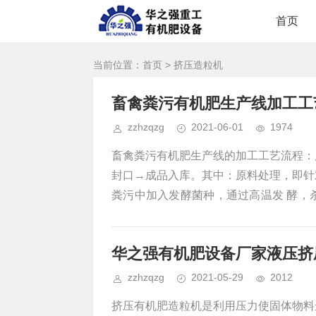
首页
当前位置：
首页
> 挤压造粒机
畜禽粪污有机肥生产线加工工
zzhzqzg
2021-06-01
1974
畜禽粪污有机肥生产线的加工工艺流程：
封口→成品入库。其中：原料处理，即针
粪污中加入发酵菌种，通过高温发 酵，
即针对当地土壤结构，加入提高动物粪肥
的肥力和适应性；造粒，即根据有机肥
华之强有机肥设备厂家液压挤
备：传统的造粒方法是挤压造粒，包括对
zzhzqzg
2021-05-29
2012
挤压有机肥造粒机是利用压力使固体物料