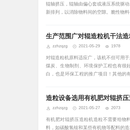
辊轴挤压，辊轴由偏心套或液压系统驱动
新排列，以消除物料间的空隙。脆性物料
情况下，新产生的表面上的自由化学键如
面相互接触，就会形成强有力的重组键。
生产范围广对辊造粒机干法造
量在粒子间的接触点上形成热点而使物料
zzhzqzg
2021-05-29
1978
对辊造粒机原料适应广，该机不但可用于
煤炭、生物制剂、环境保护工程也有很
白，也是环保工程的推广项目！其他的
程，相应能耗高，产品水分高。而对辊造
子间力，简化了流程、降低了能耗。具
造粒设备选用有机肥对辊挤压
述：如挤压造粒机辊皮、造粒机大轴、调
zzhzqzg
2021-05-27
2073
有机肥对辊挤压造粒机造粒不需要给物
料，如碳酸氢铵和某些有机物等配料的造