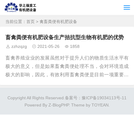
当前位置：
首页
> 禽畜粪便有机肥设备
畜禽粪便有机肥设备生产拮抗型生物有机肥的优势
zzhzqzg
2021-05-26
1858
畜禽养殖业业的发展虽然对于提升人们的物质生活水平有
极大的意义，但是如果畜禽粪便处理不当，会对环境造成
极大的影响，因此，有效利用畜禽粪便是目前一项重要的
研究课题。近年出现了一种利用畜禽类粪便生产拮抗型生
物有机肥的技术，利用了畜禽养殖业发展中产生的畜禽粪
Copyright All Rights Reserved.
备案号：豫ICP备19034113号-11
便。这种技术的出现实现了畜禽粪便二次利用，不仅可将
Powered By
Z-BlogPHP
. Theme by
TOYEAN
.
畜禽粪便转化为巨大的经济效益，同时也能最大程度地减
少畜禽粪便对于环境的影响。拮抗型生物有机肥的优势主
要有这几个方面。第一，与化学肥料相比，拮抗型生物有
机肥中含有的营养成分更为全面，长期使用化学肥料会导