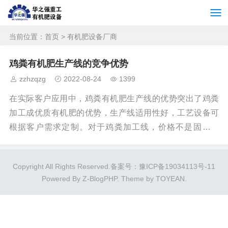
当前位置：
首页
> 有机肥设备厂商
鸡粪有机肥生产线的竞争优势
zzhzqzg
2022-08-24
1399
在实际客户应用中，鸡粪有机肥生产线的优势突出了鸡粪
加工成优质有机肥的优势，生产线适用性好，工艺设备可
根据客户需求定制。对于鸡粪加工线，价格不是固定价
格。由于客户需求不同，生产线工艺标准不同，生产线价
格也不同。鸡粪的处理已经成为许多大型农民头疼的问
Copyright All Rights Reserved.
备案号：豫ICP备19034113号-11
题。鸡粪、猪粪、牛粪堆积成山，难闻的气味也对环境造
Powered By
Z-BlogPHP
. Theme by
TOYEAN
.
成了很大的污染。鸡粪有机肥是由新鲜鸡粪和酒精细菌制
成的。酒精大约10天后，通过鸡粪有机肥生产线设备加
工，含有氮、磷、钾、铁、锌、钙等。含有微量元素的有
机肥。鸡粪有机肥生产线有两种生产工艺，即鸡粪有机肥