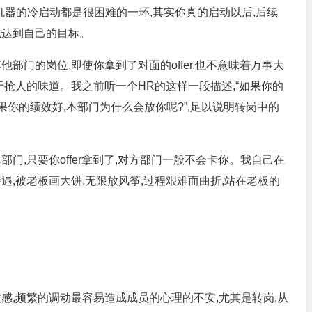
机器的冷启动都是很困难的一环,其实你真的启动以后,后续
以达到自己的目标。
部门的岗位,即使你拿到了对面的offer,也不意味着万事大
于抢人的味道。我之前听一个HR的这样一段描述,“如果你的
果你的绩效好,本部门为什么会放你呢?”,足以说明转岗中的
门,只要你offer拿到了,对方部门一般不会卡你。我自己在
遇,被老板画大饼,无限放风筝,过程艰难而曲折,站在老板的
感,频繁的调动最容易造成成员的心理的不安,尤其是转岗,从