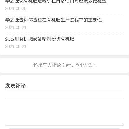
华之强说有机肥造粒机在日常使用时应该多做检查
2021-05-20
华之强告诉你造粒在有机肥生产过程中的重要性
2021-05-21
怎么用有机肥设备精制粉状有机肥
2021-05-21
发表评论