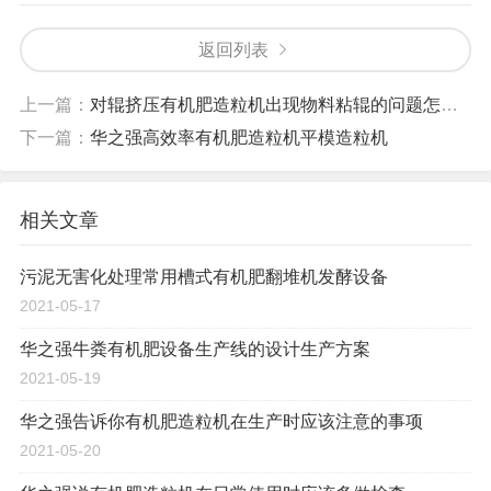
返回列表
上一篇：
对辊挤压有机肥造粒机出现物料粘辊的问题怎么解决
下一篇：
华之强高效率有机肥造粒机平模造粒机
相关文章
污泥无害化处理常用槽式有机肥翻堆机发酵设备
2021-05-17
华之强牛粪有机肥设备生产线的设计生产方案
2021-05-19
华之强告诉你有机肥造粒机在生产时应该注意的事项
2021-05-20