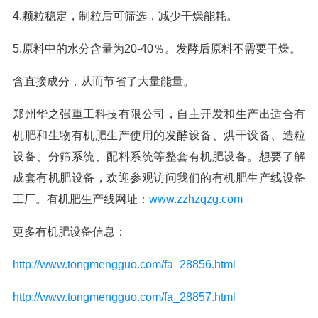
4.颗粒稳定，制粒后可筛选，减少干燥能耗。
5.原料中的水分含量为20-40％。发酵后原料不需要干燥。
含直接成分，从而节省了大量能量。
郑州华之强重工科技有限公司，自主开发和生产出适合有
机肥和生物有机肥生产使用的发酵设备、烘干设备、造粒
设备、分筛系统、配料系统等整套有机肥设备。想要了解
成套有机肥设备，欢迎参观访问我们的有机肥生产线设备
工厂。有机肥生产线网址：
www.zzhzqzg.com
更多有机肥设备信息：
http://www.tongmengguo.com/fa_28856.html
http://www.tongmengguo.com/fa_28857.html