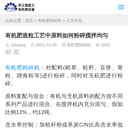
当前位置：
首页
>
有机肥粉碎机
> 正文内容
有机肥造粒工艺中原料如何粉碎搅拌均匀
zzhzqzg
2021-10-09
有机肥粉碎机
1832
有机肥粉碎机
：对配料
(
稻草、秸秆、豆饼、骨
粉、蹄角粉等
)
进行粉碎，同时对无机肥进行粉
碎。
原料复配与混合：有机与无机原料的配方按不同
系列产品进行混合。在搅拌机内充分混匀。假如
比例
12%
，约
12
吨。
含水率控制：加秸杆粉或草炭
C/N
比高含水率低