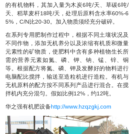
的有机物料，其加入量为木炭
6
吨
/
天、草碳
6
吨
/
天、稻草麦杆
18
吨
/
天，处理后原料含水率
60%-6
5%
，
C/N
比
20-30
。加入物质须经充分破碎。
在系列专用肥制作过程中，根据不同土壤状况及
不同作物，添加无机养分以及浓缩有机质和微量
元素性的矿物质，使肥料中含有多种植物生长所
需的营养元素如氮、磷、钾、钠、锰、锌、铜
等。根据配方将氮、磷、钾及发酵好的物料进行
电脑配比搅拌，输送至造粒机进行造粒。有机与
无机原料的配方按不同系列产品进行混合。在搅
拌机内充分混匀。假如比例
12%
，约
12
吨。
华之强有机肥设备
http://www.hzqzgkj.com