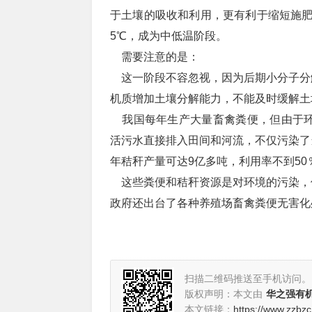
于土壤的吸收和利用，更有利于缩短施肥效
5℃，成为中低温阶段。
需要注意的是：
这一阶段不容忽视，因为后期小分子分
机质增加土壤分解能力，不能及时缓解土
我国每年生产大量畜禽粪便，但由于环
活污水直接排入田间和河流，不仅污染了
年秸秆产量可达9亿多吨，利用率不到5
这些粪便和秸秆资源是对环境的污染，
政府还出台了各种养殖场畜禽粪便无害化
扫描二维码推送至手机访问。
版权声明：本文由
华之强有
本文链接：
https://www.zzbz