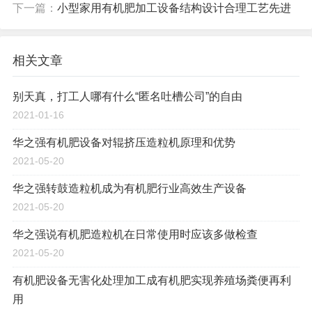
下一篇：
小型家用有机肥加工设备结构设计合理工艺先进
相关文章
别天真，打工人哪有什么“匿名吐槽公司”的自由
2021-01-16
华之强有机肥设备对辊挤压造粒机原理和优势
2021-05-20
华之强转鼓造粒机成为有机肥行业高效生产设备
2021-05-20
华之强说有机肥造粒机在日常使用时应该多做检查
2021-05-20
有机肥设备无害化处理加工成有机肥实现养殖场粪便再利
用