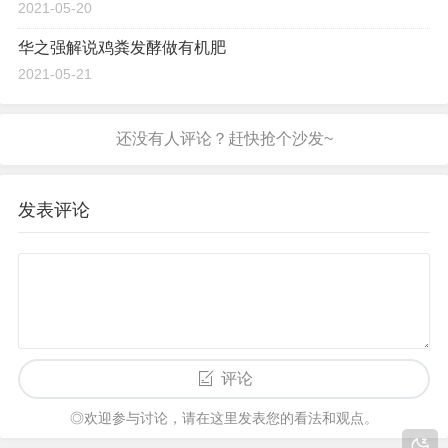
2021-05-20
华之强解说鸡粪发酵做有机肥
2021-05-21
发表评论
评论
◎欢迎参与讨论，请在这里发表您的看法和观点。