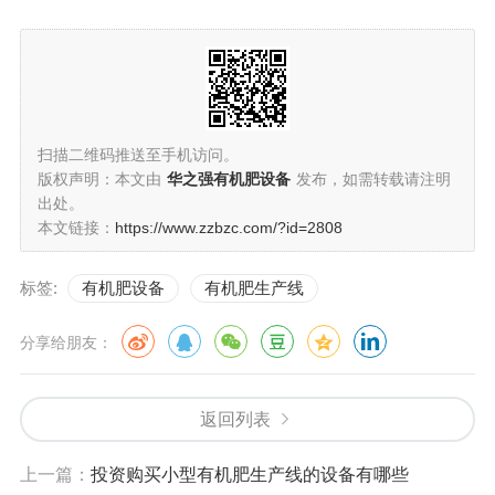
扫描二维码推送至手机访问。
版权声明：本文由
华之强有机肥设备
发布，如需转载请注明
出处。
本文链接：
https://www.zzbzc.com/?id=2808
标签:
有机肥设备
有机肥生产线
分享给朋友：
返回列表
上一篇：
投资购买小型有机肥生产线的设备有哪些